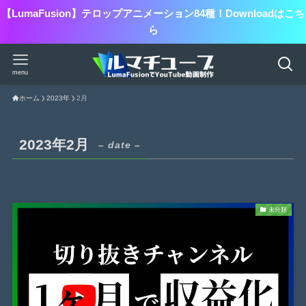
【LumaFusion】テロップアニメーション84種！Downloadはこち
ら
menu
ホーム
2023年
2月
2023年2月
– date –
未分類