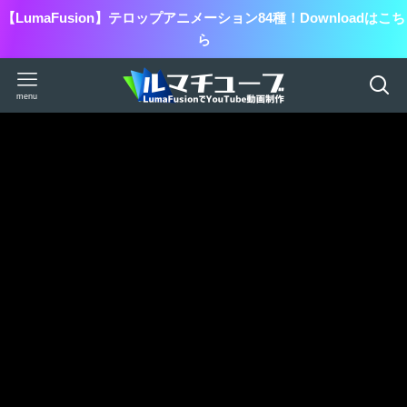
【LumaFusion】テロップアニメーション84種！Downloadはこち
ら
menu