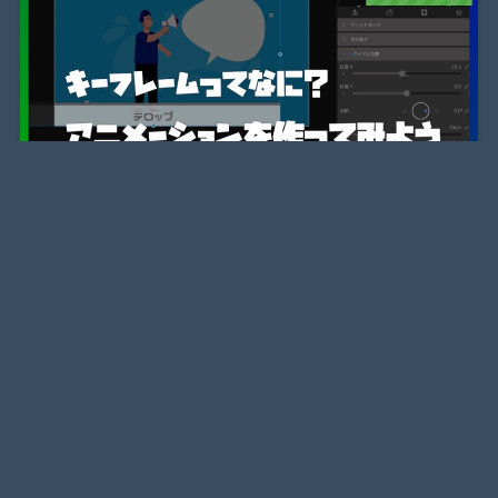
TOP
LumaFusionガイド
エフェクト84種
LumaFusion基礎｜キーフレームって何？アニメーシ
ョンの付け方と具体例
2022年6月30日
LumaFusion講座