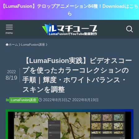
【LumaFusion】テロップアニメーション84種！Downloadはこち
ら
menu
ホーム
LumaFusion講座
【LumaFusion実践】ビデオスコー
プを使ったカラーコレクションの
2022
8/19
手順｜輝度・ホワイトバランス・
スキンを調整
2022年8月3日
2022年8月19日
LumaFusion講座